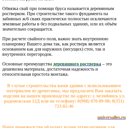
Обвязка свай при помощи бруса называется деревянным
ростверком. При строительстве такого фундамента на
забивных ж/б сваях практически полностью исключаются
земляные работы в без подвальных зданиях, или их объём
значительно сокращается.
При расчете свайного поля, важно знать внутреннюю
планировку Вашего дома так, как ростверк является
основанием как для наружних (несущих) стен, так и
внутренних перегородок.
Основные преимущества
деревянного ростверка
– это
дешевизна материала, достаточная надежность и
относительная простота монтажа.
В случае строительства вами здания с использованием
материалов из древесины, мы предлагаем Вам заказать
изделия на нашем производстве по адресу: г. челябинск ул.
радонежская 12Д или по телефону: 8(908) 070-89-98; 8(351)
723-02-46
universalles.ru
Наше производство обладает всеми технологиями для